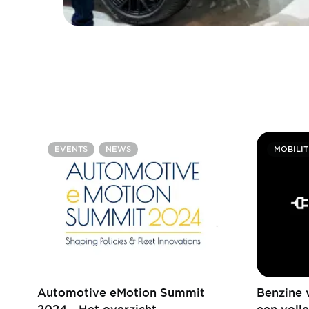
EVENTS
NEWS
MOBILIT
Automotive eMotion Summit
Benzine v
2024 - Het overzicht
een voll