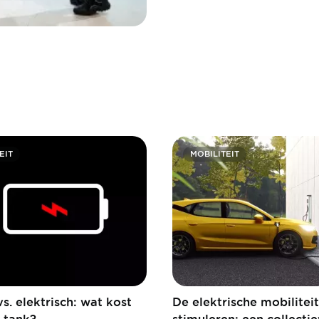
EIT
MOBILITEIT
s. elektrisch: wat kost
De elektrische mobiliteit
e tank?
stimuleren: een collecti