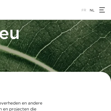
FR
NL
ieu
overheden en andere
n en projecten die