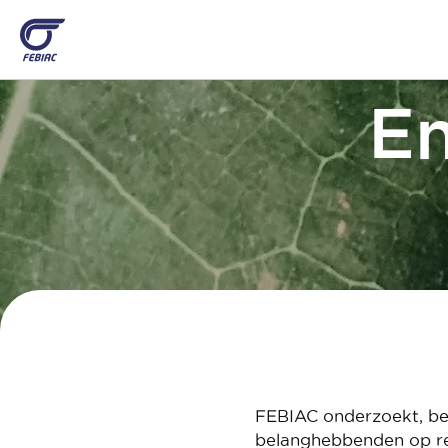
Overslaan
en
naar
de
En
inhoud
gaan
FEBIAC onderzoekt, be
belanghebbenden op regi