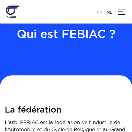
Overslaan
en
FR
NL
naar
de
Qui est FEBIAC ?
inhoud
gaan
La fédération
L'asbl FEBIAC est la fédération de l'Industrie de
l'Automobile et du Cycle en Belgique et au Grand-