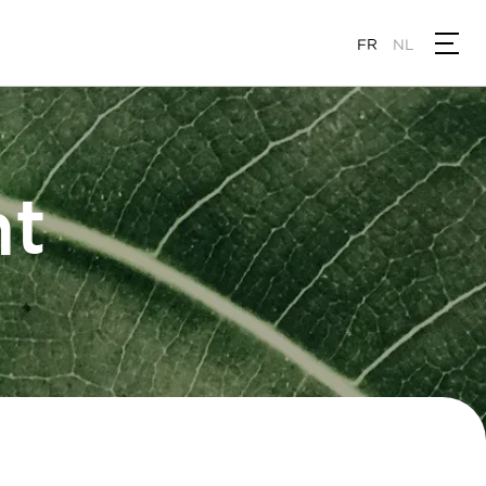
FR
NL
nt