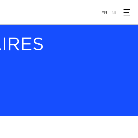
FR
NL
AIRES