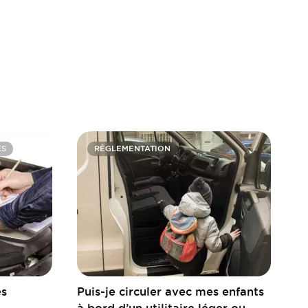
ES
RÉGLEMENTATION
es
Puis-je circuler avec mes enfants
à bord d’un utilitaire léger ou