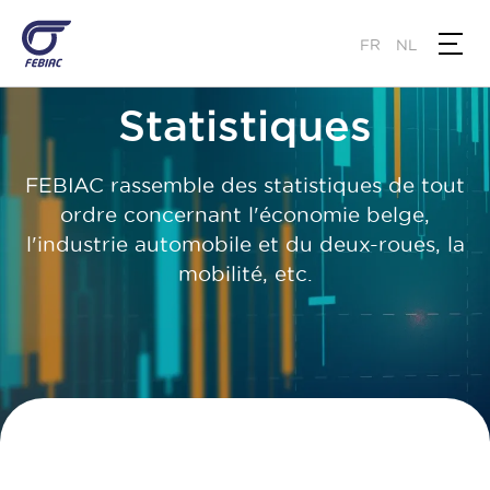
Skip
to
FR
NL
main
content
Statistiques
FEBIAC rassemble des statistiques de tout
ordre concernant l'économie belge,
l'industrie automobile et du deux-roues, la
mobilité, etc.