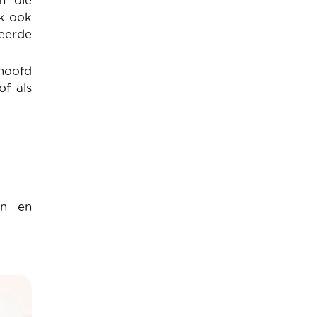
n die
nk ook
eerde
 hoofd
of als
en en