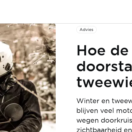
Advies
Hoe de 
doorst
tweewie
Winter en tweew
blijven veel mot
wegen doorkruise
zichtbaarheid en