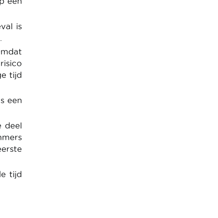
op een
val is
.
Omdat
risico
e tijd
is een
e deel
mmers
erste
e tijd