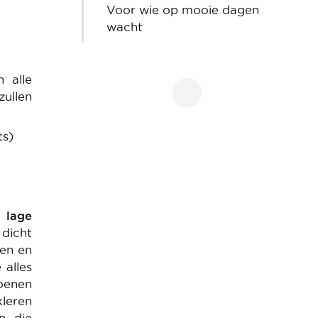
Voor wie op mooie dagen
wacht
 alle
zullen
ts)
j
lage
 dicht
ten en
 alles
hoenen
leren