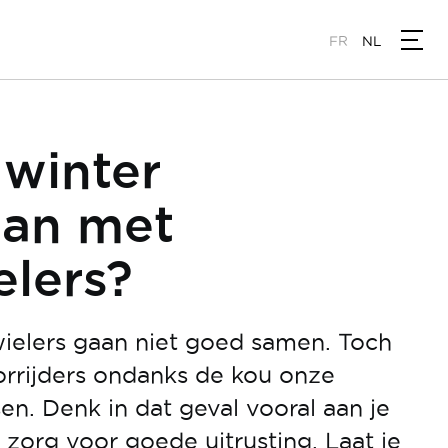
FR
NL
winter
aan met
lers?
ielers gaan niet goed samen. Toch
orrijders ondanks de kou onze
n. Denk in dat geval vooral aan je
 zorg voor goede uitrusting. Laat je