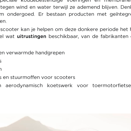
speciale koudebestendige voeringen en membrane
tegen wind en water terwijl ze ademend blijven. De
rm ondergoed. Er bestaan producten met geïntegr
en.
f scooter kan je helpen om deze donkere periode het
eel wat
uitrustingen
beschikbaar, van de fabrikanten 
 en verwarmde handgrepen
s
m
 en stuurmoffen voor scooters
 aerodynamisch koetswerk voor toermotorfiets