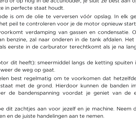
rd of op nog in de accuhouder, je sluit ze best aan 
e in perfecte staat houdt.
de is om de olie te verversen vóór opslag. In elk ge
het peil te controleren voor je de motor opnieuw start
 voorkomt verdamping van gassen en condensatie. 
n benzine, zal naar onderen in de tank afdalen. Het 
als eerste in de carburator terechtkomt als je na lang
tor dit heeft): smeermiddel langs de ketting spuiten 
 weer de weg op gaat.
ielen best regelmatig om te voorkomen dat hetzelfd
t staat met de grond. Hierdoor kunnen de banden i
eer de bandenspanning voordat je geniet van de e
oe dit zachtjes aan voor jezelf en je machine. Neem d
n en de juiste handelingen aan te nemen.