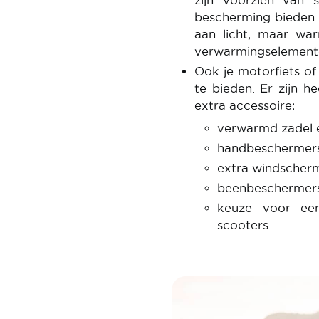
zijn voorzien van 
bescherming bieden 
aan licht, maar wa
verwarmingselement
Ook je motorfiets o
te bieden. Er zijn h
extra accessoire:
verwarmd zadel
handbeschermer
extra windscher
beenbeschermers
keuze voor een
scooters
Image