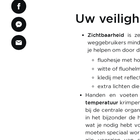
Uw veiligh
Zichtbaarheid
is z
weggebruikers minde
je helpen om door 
fluohesje met ho
witte of fluohel
kledij met refle
extra lichten di
Handen en voeten 
temperatuur
krimpen 
bij de centrale org
in het bijzonder de h
wat je nodig hebt v
moeten speciaal wor