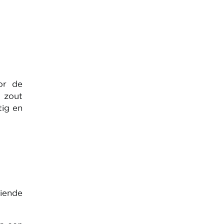
or de
t zout
tig en
diende