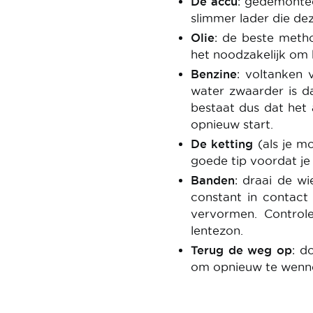
De accu
: gedemontee
slimmer lader die dez
Olie
: de beste metho
het noodzakelijk om 
Benzine
: voltanken
water zwaarder is da
bestaat dus dat het 
opnieuw start.
De ketting
(als je mo
goede tip voordat je
Banden
: draai de w
constant in contac
vervormen. Control
lentezon.
Terug de weg op
: d
om opnieuw te wenne