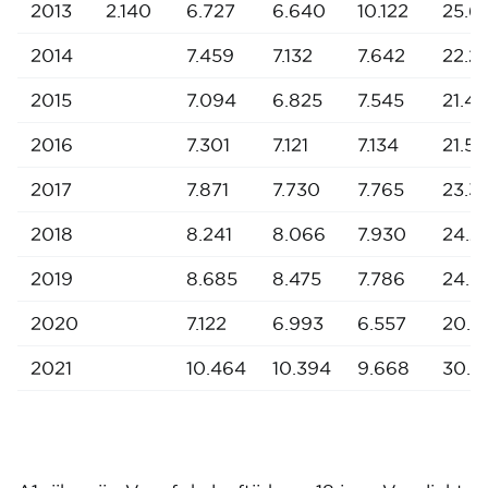
2013
2.140
6.727
6.640
10.122
25.6
2014
7.459
7.132
7.642
22.2
2015
7.094
6.825
7.545
21.4
2016
7.301
7.121
7.134
21.5
2017
7.871
7.730
7.765
23.3
2018
8.241
8.066
7.930
24.2
2019
8.685
8.475
7.786
24.9
2020
7.122
6.993
6.557
20.6
2021
10.464
10.394
9.668
30.5