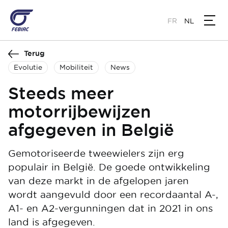
Overslaan
en
FR
NL
naar
de
Terug
inhoud
gaan
Evolutie
Mobiliteit
News
Steeds meer
motorrijbewijzen
afgegeven in België
Gemotoriseerde tweewielers zijn erg
populair in België. De goede ontwikkeling
van deze markt in de afgelopen jaren
wordt aangevuld door een recordaantal A-,
A1- en A2-vergunningen dat in 2021 in ons
land is afgegeven.