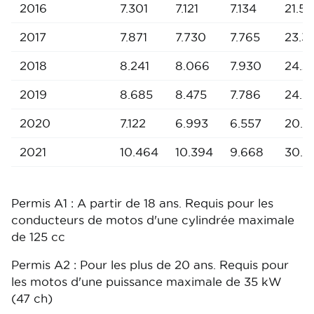
2016
7.301
7.121
7.134
21.5
2017
7.871
7.730
7.765
23.3
2018
8.241
8.066
7.930
24.2
2019
8.685
8.475
7.786
24.9
2020
7.122
6.993
6.557
20.6
2021
10.464
10.394
9.668
30.5
Permis A1 : A partir de 18 ans. Requis pour les
conducteurs de motos d'une cylindrée maximale
de 125 cc
Permis A2 : Pour les plus de 20 ans. Requis pour
les motos d'une puissance maximale de 35 kW
(47 ch)