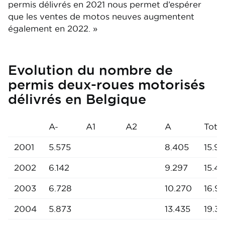
permis délivrés en 2021 nous permet d’espérer
que les ventes de motos neuves augmentent
également en 2022. »
Evolution du nombre de
permis deux-roues motorisés
délivrés en Belgique
A-
A1
A2
A
Total
2001
5.575
8.405
15.98
2002
6.142
9.297
15.4
2003
6.728
10.270
16.9
2004
5.873
13.435
19.3