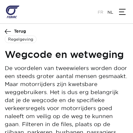
Overslaan
en
FR
NL
naar
de
Terug
inhoud
gaan
Regelgeving
Wegcode en wetweging
De voordelen van tweewielers worden door
een steeds groter aantal mensen gesmaakt.
Maar motorrijders zijn kwetsbare
weggebruikers. Het is dus erg belangrijk
dat je de wegcode en de specifieke
verkeersregels voor motorrijders goed
naleeft om veilig op de weg te kunnen
gaan. Filteren in de files, plaats op de
rijbaan, parkeren, busbanen, passagiers,