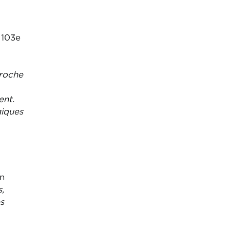
 103e
proche
ent.
giques
n
,
s