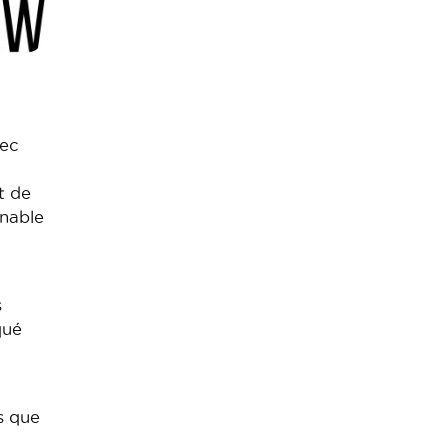
vec
t de
rnable
s
qué
s que