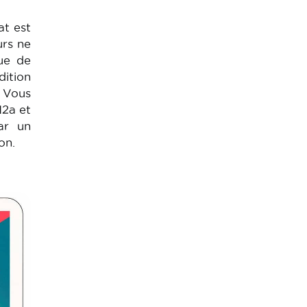
at est
urs ne
ue de
dition
. Vous
12a et
ar un
on.