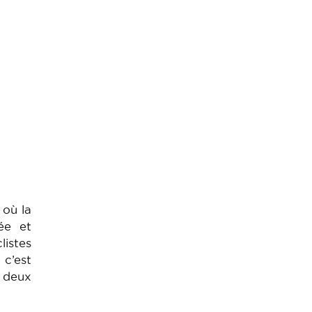
 où la
iée et
listes
 c’est
x deux