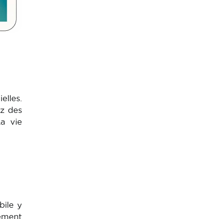
elles.
ez des
La vie
bile y
vement