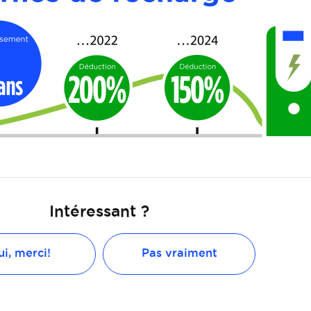
Intéressant ?
i, merci!
Pas vraiment