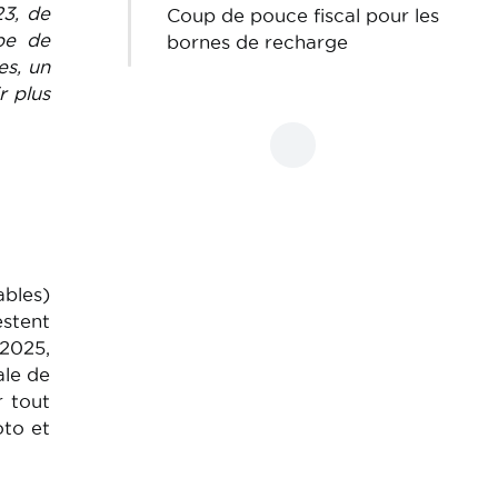
23, de
Coup de pouce fiscal pour les
ype de
bornes de recharge
es, un
r plus
bles)
estent
 2025,
ale de
 tout
oto et