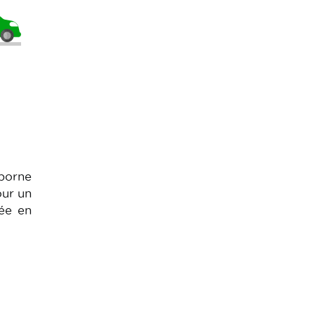
 borne
our un
tée en