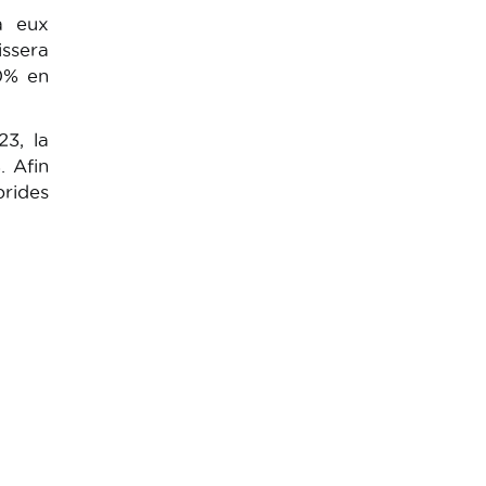
à eux
issera
0% en
23, la
. Afin
brides